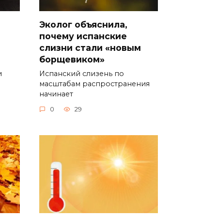
Эколог объяснила,
почему испанские
слизни стали «новым
борщевиком»
и
Испанский слизень по
масштабам распространения
начинает
0
29