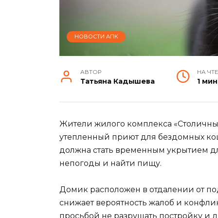
НОВОСТИ АПК
АВТОР
НА ЧТ
Татьяна Кадышева
1 мин
Жители жилого комплекса «Столичны
утепленный приют для бездомных кош
должна стать временным укрытием дл
непогоды и найти пищу.
Домик расположен в отдалении от под
снижает вероятность жалоб и конфли
просьбой не разрушать постройку и 