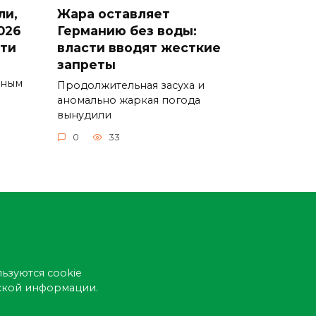
ли,
Жара оставляет
026
Германию без воды:
сти
власти вводят жесткие
запреты
ьным
Продолжительная засуха и
аномально жаркая погода
вынудили
0
33
ьзуются cookie
еской информации.