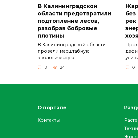
В Калининградской
Жар
области предотвратили
без
подтопление лесов,
рек
разобрав бобровые
эне
плотины
хоз
В Калининградской области
Прод
провели масштабную
дефи
экологическую
усил
0
24
0
О портале
Разд
Контакты
Раст
Техни
Живо