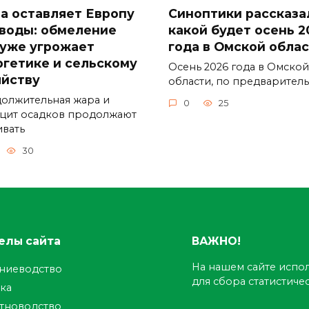
а оставляет Европу
Синоптики рассказа
 воды: обмеление
какой будет осень 2
 уже угрожает
года в Омской обла
ргетике и сельскому
Осень 2026 года в Омской
яйству
области, по предварител
олжительная жара и
0
25
цит осадков продолжают
ивать
30
елы сайта
ВАЖНО!
На нашем сайте испол
ениеводство
для сбора статистич
ка
тноводство