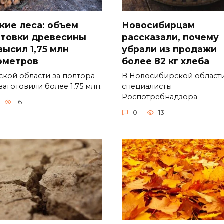
кие леса: объем
Новосибирцам
отовки древесины
рассказали, почему
высил 1,75 млн
убрали из продажи
ометров
более 82 кг хлеба
ской области за полтора
В Новосибирской област
заготовили более 1,75 млн.
специалисты
Роспотребнадзора
16
0
13