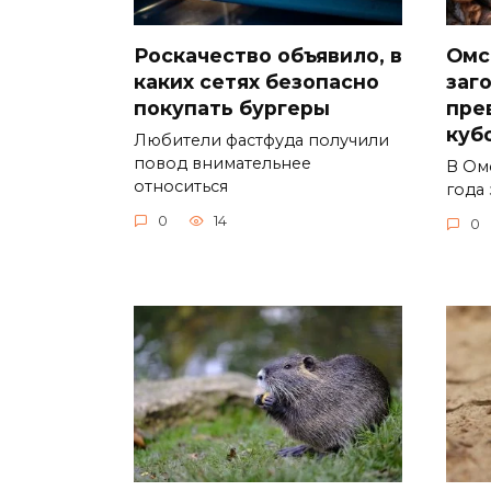
Роскачество объявило, в
Омс
каких сетях безопасно
заг
покупать бургеры
пре
куб
Любители фастфуда получили
повод внимательнее
В Ом
относиться
года 
0
14
0