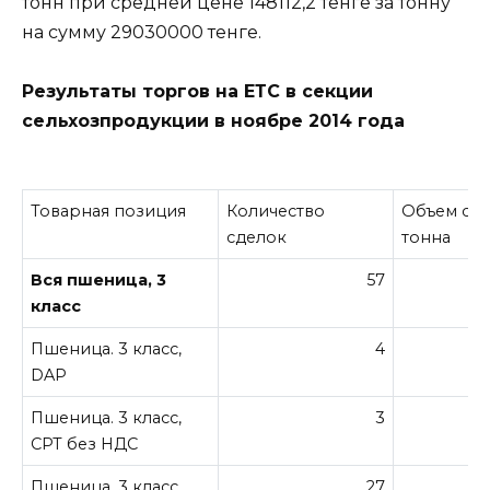
тонн при средней цене 148112,2 тенге за тонну
на сумму 29030000 тенге.
Результаты торгов на ЕТС в секции
сельхозпродукции в ноябре 2014 года
Товарная позиция
Количество
Объем сде
сделок
тонна
Вся пшеница, 3
57
класс
Пшеница. 3 класс,
4
DAP
Пшеница. 3 класс,
3
CPT без НДС
Пшеница. 3 класс,
27