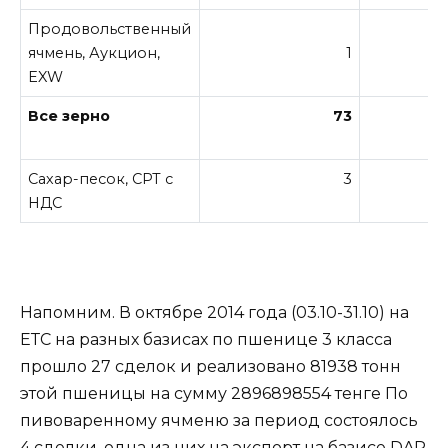
Продовольственный
ячмень, Аукцион,
1
EXW
Все зерно
73
Сахар-песок, СРТ с
3
НДС
Напомним. В октябре 2014 года (03.10-31.10) на
ЕТС на разных базисах по пшенице 3 класса
прошло 27 сделок и реализовано 81938 тонн
этой пшеницы на сумму 2896898554 тенге По
пивоваренному ячменю за период состоялось
4 сделки, одна из них на экспорт на базисе DAP