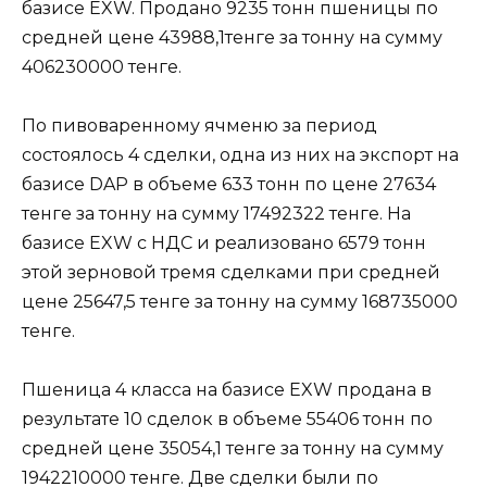
базисе EXW. Продано 9235 тонн пшеницы по
средней цене 43988,1тенге за тонну на сумму
406230000 тенге.
По пивоваренному ячменю за период
состоялось 4 сделки, одна из них на экспорт на
базисе DAP в объеме 633 тонн по цене 27634
тенге за тонну на сумму 17492322 тенге. На
базисе EXW с НДС и реализовано 6579 тонн
этой зерновой тремя сделками при средней
цене 25647,5 тенге за тонну на сумму 168735000
тенге.
Пшеница 4 класса на базисе EXW продана в
результате 10 сделок в объеме 55406 тонн по
средней цене 35054,1 тенге за тонну на сумму
1942210000 тенге. Две сделки были по