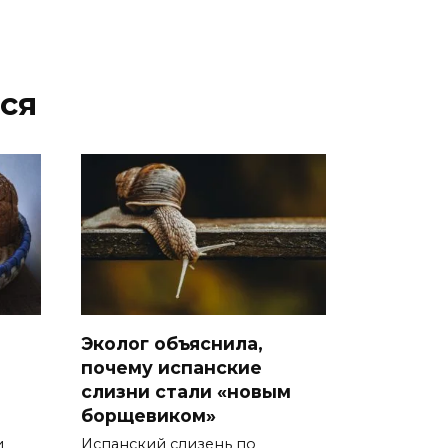
ся
Эколог объяснила,
почему испанские
слизни стали «новым
борщевиком»
и
Испанский слизень по