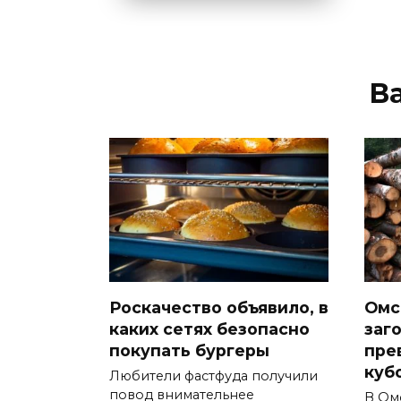
В
Роскачество объявило, в
Омс
каких сетях безопасно
заг
покупать бургеры
пре
куб
Любители фастфуда получили
повод внимательнее
В Ом