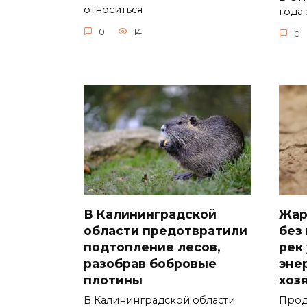
относиться
года 
0
14
0
В Калининградской
Жар
области предотвратили
без
подтопление лесов,
рек
разобрав бобровые
эне
плотины
хоз
В Калининградской области
Прод