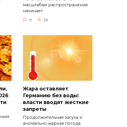
масштабам распространения
начинает
0
29
ли,
Жара оставляет
026
Германию без воды:
сти
власти вводят жесткие
запреты
ьным
Продолжительная засуха и
аномально жаркая погода