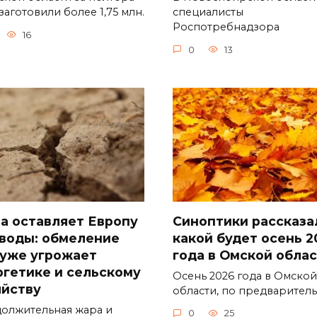
заготовили более 1,75 млн.
специалисты
Роспотребнадзора
16
0
13
а оставляет Европу
Синоптики рассказа
 воды: обмеление
какой будет осень 2
 уже угрожает
года в Омской обла
ргетике и сельскому
Осень 2026 года в Омской
яйству
области, по предварител
олжительная жара и
0
25