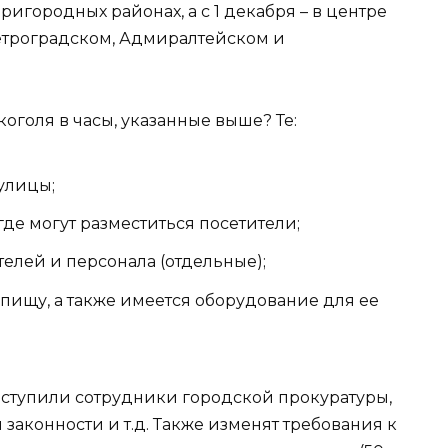
ригородных районах, а с 1 декабря – в центре
Петроградском, Адмиралтейском и
оголя в часы, указанные выше? Те:
улицы;
где могут разместиться посетители;
телей и персонала (отдельные);
ь пищу, а также имеется оборудование для ее
ыступили сотрудники городской прокуратуры,
законности и т.д. Также изменят требования к