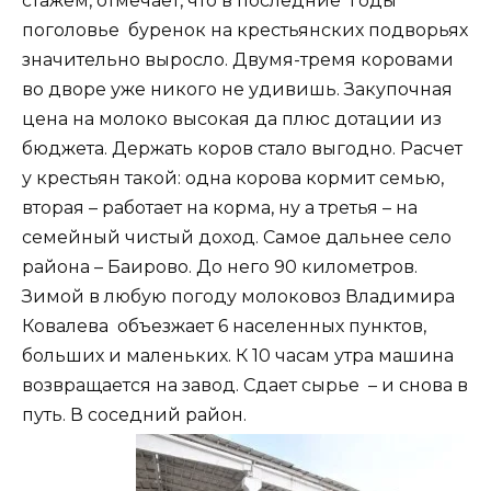
стажем, отмечает, что в последние годы
поголовье буренок на крестьянских подворьях
значительно выросло. Двумя-тремя коровами
во дворе уже никого не удивишь. Закупочная
цена на молоко высокая да плюс дотации из
бюджета. Держать коров стало выгодно. Расчет
у крестьян такой: одна корова кормит семью,
вторая – работает на корма, ну а третья – на
семейный чистый доход. Самое дальнее село
района – Баирово. До него 90 километров.
Зимой в любую погоду молоковоз Владимира
Ковалева объезжает 6 населенных пунктов,
больших и маленьких. К 10 часам утра машина
возвращается на завод. Сдает сырье – и снова в
путь. В соседний район.