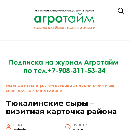
Перейти
к
содержанию
ГЛАВНАЯ СТРАНИЦА
»
БЕЗ РУБРИКИ
»
ТЮКАЛИНСКИЕ СЫРЫ –
ВИЗИТНАЯ КАРТОЧКА РАЙОНА
Тюкалинские сыры –
визитная карточка района
АВТОР
НА ЧТЕНИЕ
admin
6 мин