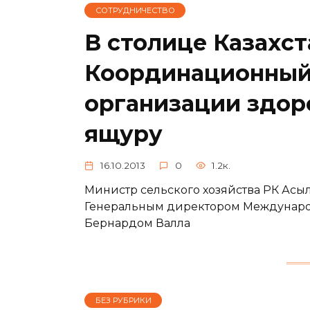
СОТРУДНИЧЕСТВО
В столице Казахст
Координационный
организации здор
ящуру
16.10.2013
0
1.2к.
Министр сельского хозяйства РК Ас
Генеральным директором Междунаро
Бернардом Валла
БЕЗ РУБРИКИ