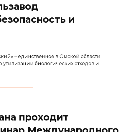
льзавод
безопасность и
кий» – единственное в Омской области
 утилизации биологических отходов и
тана проходит
минар Международного