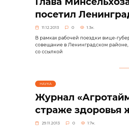
Глава Минсельхоз
посетил Ленингра
11.12.2013
0
1.3к.
В рамках рабочей поездки вице-губе
совещание в Ленинградском районе, 
со ссылкой
НАУКА
Журнал «Агротайм»
страже здоровья 
29.11.2013
0
1.7к.