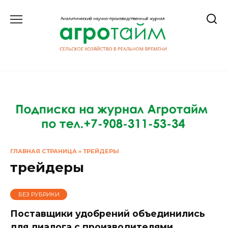
Перейти
к
содержанию
ГЛАВНАЯ СТРАНИЦА
»
ТРЕЙДЕРЫ
трейдеры
БЕЗ РУБРИКИ
Поставщики удобрений объединились
для диалога с производителями