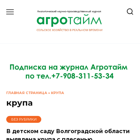
Перейти
к
содержанию
ГЛАВНАЯ СТРАНИЦА
»
КРУПА
крупа
БЕЗ РУБРИКИ
В детском саду Волгоградской области
выявлена крупа с плесенью