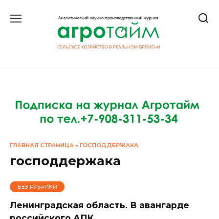
Перейти
к
содержанию
ГЛАВНАЯ СТРАНИЦА
»
ГОСПОДДЕРЖАКА
господдержака
БЕЗ РУБРИКИ
Ленинградская область. В авангарде
российского АПК