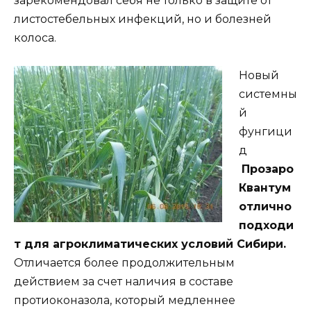
зарекомендовал себя не только в защите от
листостебельных инфекций, но и болезней
колоса.
Новый
системны
й
фунгици
д
Прозаро
Квантум
отлично
подходи
т для агроклиматических условий Сибири.
Отличается более продолжительным
действием за счет наличия в составе
протиоконазола, который медленнее