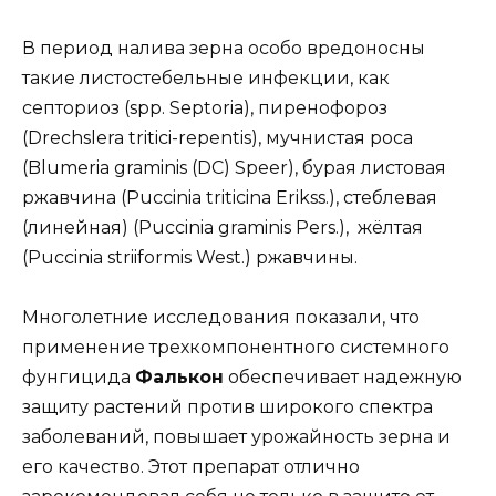
В период налива зерна особо вредоносны
такие листостебельные инфекции, как
септориоз (spp. Septoria), пиренофороз
(Drechslera tritici-repentis), мучнистая роса
(Blumeria graminis (DC) Speer), бурая листовая
ржавчина (Puccinia triticina Erikss.), стеблевая
(линейная) (Puccinia graminis Pers.), жёлтая
(Puccinia striiformis West.) ржавчины.
Многолетние исследования показали, что
применение трехкомпонентного системного
фунгицида
Фалькон
обеспечивает надежную
защиту растений против широкого спектра
заболеваний, повышает урожайность зерна и
его качество. Этот препарат отлично