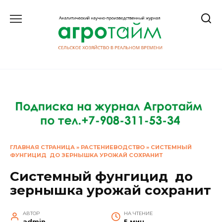
Перейти
к
содержанию
ГЛАВНАЯ СТРАНИЦА
»
РАСТЕНИЕВОДСТВО
»
СИСТЕМНЫЙ
ФУНГИЦИД ДО ЗЕРНЫШКА УРОЖАЙ СОХРАНИТ
Системный фунгицид до
зернышка урожай сохранит
АВТОР
НА ЧТЕНИЕ
admin
5 мин