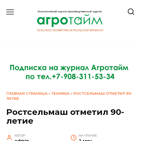
Перейти
к
содержанию
ГЛАВНАЯ СТРАНИЦА
»
ТЕХНИКА
»
РОСТСЕЛЬМАШ ОТМЕТИЛ 90-
ЛЕТИЕ
Ростсельмаш отметил 90-
летие
АВТОР
НА ЧТЕНИЕ
admin
2 мин