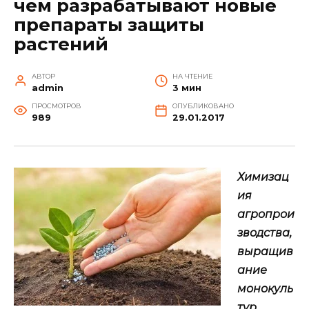
чем разрабатывают новые
препараты защиты
растений
АВТОР
НА ЧТЕНИЕ
admin
3 мин
ПРОСМОТРОВ
ОПУБЛИКОВАНО
989
29.01.2017
Химизац
ия
агропрои
зводства,
выращив
ание
монокуль
тур,