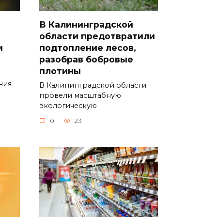
В Калининградской
области предотвратили
м
подтопление лесов,
разобрав бобровые
плотины
ния
В Калининградской области
провели масштабную
экологическую
0
23