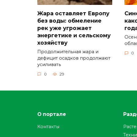
Жара оставляет Европу
Син
без воды: обмеление
как
рек уже угрожает
год
энергетике и сельскому
Осен
хозяйству
обла
Продолжительная жара и
0
дефицит осадков продолжают
усиливать
0
29
О портале
Разд
Контакты
Раст
Техни