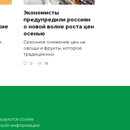
Экономисты
предупредили россиян
кие
о новой волне роста цен
осенью
и
Сезонное снижение цен на
овощи и фрукты, которое
традиционно
0
19
ьзуются cookie
еской информации.