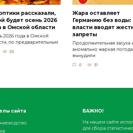
оптики рассказали,
Жара оставляет
ой будет осень 2026
Германию без воды:
а в Омской области
власти вводят жест
запреты
ь 2026 года в Омской
сти, по предварительным
Продолжительная засуха 
аномально жаркая погода
25
вынудили
0
31
елы сайта
ВАЖНО!
На нашем сайте испол
ениеводство
для сбора статистич
ка