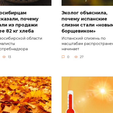
осибирцам
Эколог объяснила,
сказали, почему
почему испанские
али из продажи
слизни стали «новы
ее 82 кг хлеба
борщевиком»
восибирской области
Испанский слизень по
иалисты
масштабам распростране
отребнадзора
начинает
13
0
27