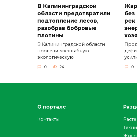
В Калининградской
Жар
области предотвратили
без
подтопление лесов,
рек
разобрав бобровые
эне
плотины
хоз
В Калининградской области
Прод
провели масштабную
дефи
экологическую
усил
0
24
0
О портале
Разд
Контакты
Раст
Техни
Живо