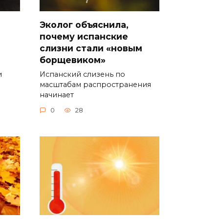
Эколог объяснила,
почему испанские
слизни стали «новым
борщевиком»
и
Испанский слизень по
масштабам распространения
начинает
0
28