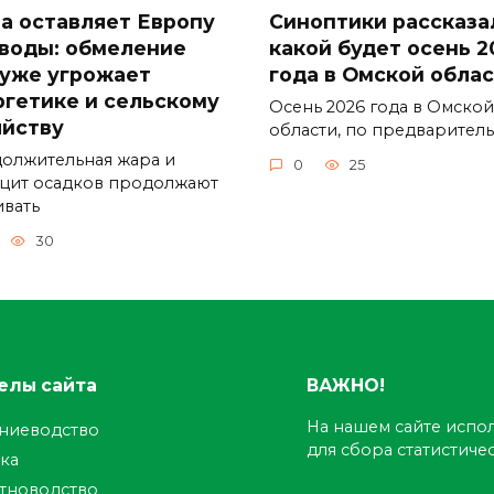
а оставляет Европу
Синоптики рассказа
 воды: обмеление
какой будет осень 2
 уже угрожает
года в Омской обла
ргетике и сельскому
Осень 2026 года в Омской
яйству
области, по предварител
олжительная жара и
0
25
цит осадков продолжают
ивать
30
елы сайта
ВАЖНО!
На нашем сайте испол
ениеводство
для сбора статистич
ка
тноводство