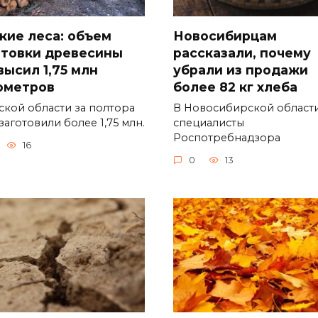
кие леса: объем
Новосибирцам
отовки древесины
рассказали, почему
высил 1,75 млн
убрали из продажи
ометров
более 82 кг хлеба
ской области за полтора
В Новосибирской област
заготовили более 1,75 млн.
специалисты
Роспотребнадзора
16
0
13