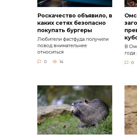
Роскачество объявило, в
Омс
каких сетях безопасно
заг
покупать бургеры
пре
куб
Любители фастфуда получили
повод внимательнее
В Ом
относиться
года 
0
14
0