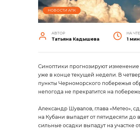
НОВОСТИ АПК
АВТОР
НА ЧТ
Татьяна Кадышева
1 мин
Синоптики прогнозируют изменение 
уже в конце текущей недели. В четве
пункты Черноморского побережья обр
непогода не прекратится на побереж
Александр Шувалов, глава «Метео», сд
на Кубани выпадет от пятидесяти до
сильные осадки выпадут на участке от 