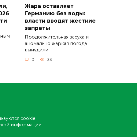
ли,
Жара оставляет
026
Германию без воды:
сти
власти вводят жесткие
запреты
ьным
Продолжительная засуха и
аномально жаркая погода
вынудили
0
33
ьзуются cookie
еской информации.