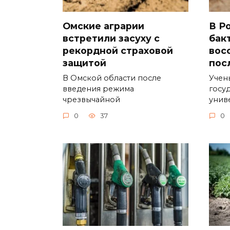
Омские аграрии
В Р
встретили засуху с
бак
рекордной страховой
вос
защитой
пос
В Омской области после
Учен
введения режима
госу
чрезвычайной
унив
0
37
0