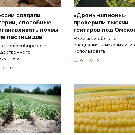
оссии создали
«Дроны-шпионы»
терии, способные
проверили тысячи
станавливать почвы
гектаров под Омско
ле пестицидов
В Омской области
специалисты начали акти
ые Новосибирского
использовать
дарственного
ерситета
0
12
17