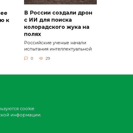
В России создали дрон
рее
с ИИ для поиска
ю к
колорадского жука на
полях
Российские ученые начали
испытания интеллектуальной
0
29
ьзуются cookie
еской информации.