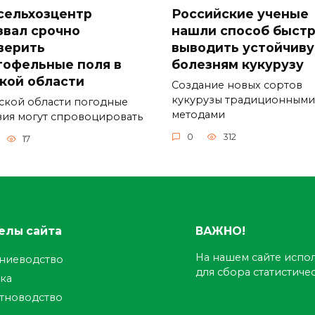
сельхозцентр
Российские ученые
звал срочно
нашли способ быст
верить
выводить устойчиву
тофельные поля в
болезням кукурузу
кой области
Создание новых сортов
кукурузы традиционными
ской области погодные
методами
вия могут спровоцировать
0
312
17
елы сайта
ВАЖНО!
На нашем сайте испол
ениеводство
для сбора статистич
ка
тноводство