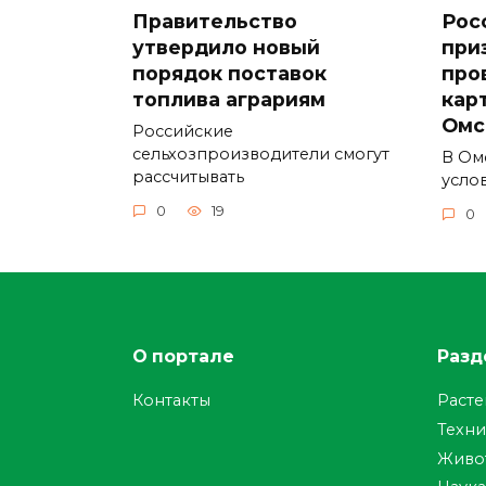
Правительство
Рос
утвердило новый
при
порядок поставок
про
топлива аграриям
кар
Омс
Российские
сельхозпроизводители смогут
В Ом
рассчитывать
усло
0
19
0
О портале
Разд
Контакты
Раст
Техни
Живо