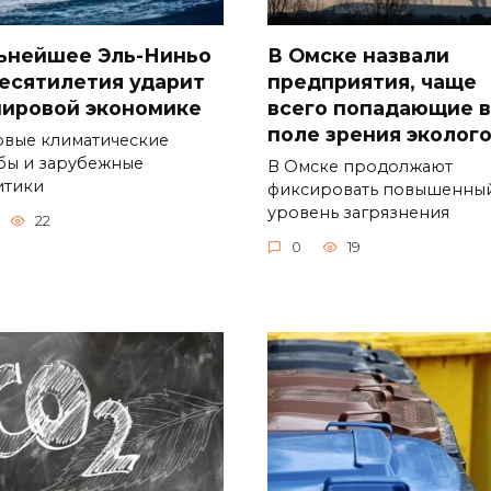
ьнейшее Эль-Ниньо
В Омске назвали
десятилетия ударит
предприятия, чаще
мировой экономике
всего попадающие в
поле зрения эколог
вые климатические
бы и зарубежные
В Омске продолжают
итики
фиксировать повышенны
уровень загрязнения
22
0
19