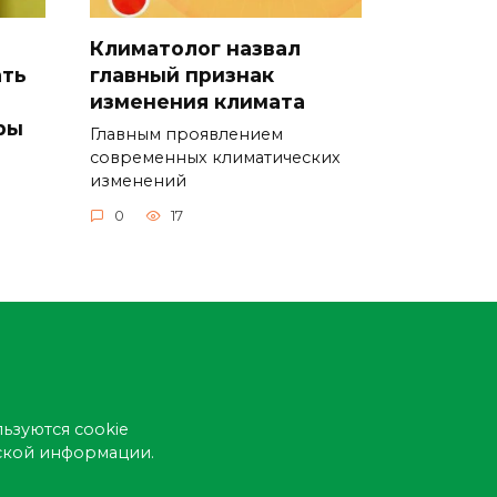
Климатолог назвал
ать
главный признак
изменения климата
ры
Главным проявлением
современных климатических
изменений
0
17
ьзуются cookie
еской информации.