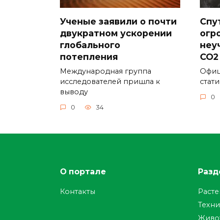
Ученые заявили о почти
Спу
двукратном ускорении
огр
глобального
неу
потепления
CO2
Международная группа
Офиц
исследователей пришла к
стат
выводу
0
0
34
О портале
Разд
Контакты
Раст
Техни
Живо