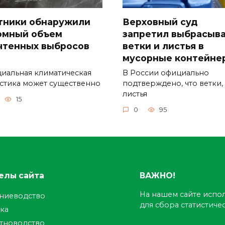
тники обнаружили
Верховный суд
омный объем
запретил выбрасыв
чтенных выбросов
ветки и листья в
мусорные контейне
иальная климатическая
В России официально
истика может существенно
подтверждено, что ветки,
листья
15
0
95
елы сайта
ВАЖНО!
На нашем сайте испол
ениеводство
для сбора статистич
ка
тноводство