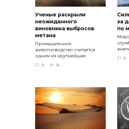
Ученые раскрыли
Сил
неожиданного
за 
виновника выбросов
по 
метана
Миро
служ
Промышленное
анал
животноводство считается
одним из крупнейших
0
0
14