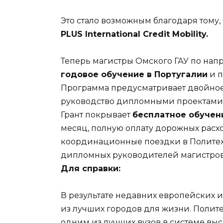
Это стало возможным благодаря тому,
PLUS
International Credit Mobility.
Теперь магистры Омского ГАУ по нап
годовое обучение в Португалии
и п
Программа предусматривает двойное
руководство дипломными проектами 
Грант покрывает
бесплатное обучен
месяц, полную оплату дорожных расхо
координационные поездки в Политехн
дипломных руководителей магистров
Для справки:
В результате недавних европейских 
из лучших городов для жизни. Полите
одним из лучших вузов в системе вы