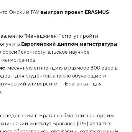
 что Омский ГАУ
выиграл проект
ERASMUS
равлению “Менеджмент” смогут пройти
олучить
Европейский диплом магистратуры
.
 российско-португальское научное
магистрантов.
ие
, месячную стипендию в размере 800 евро в
дов – для студентов, а также обучающие и
ический университет г. Браганса – для
.
исследований г. Браганса был признан одним
хнический институт Браганса (IPB) является
сшего образования Португалии, охватывающий