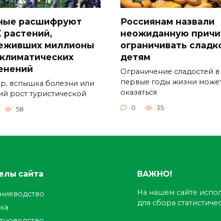
ные расшифруют
Россиянам назвали
 растений,
неожиданную причи
еживших миллионы
ограничивать сладк
 климатических
детям
енений
Ограничение сладостей в
первые годы жизни може
р, вспышка болезни или
оказаться
ий рост туристической
0
35
58
елы сайта
ВАЖНО!
На нашем сайте испол
ениеводство
для сбора статистич
ка
тноводство