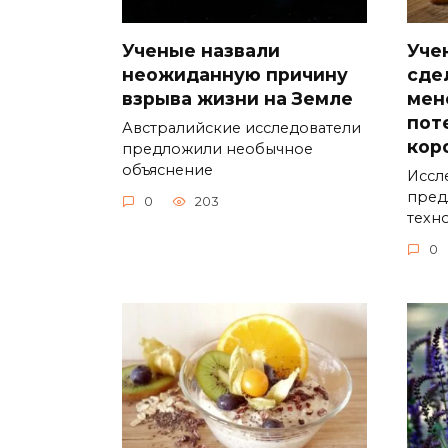
Ученые назвали
Уче
неожиданную причину
сде
взрыва жизни на Земле
мен
пот
Австралийские исследователи
кор
предложили необычное
объяснение
Иссл
пред
0
203
техн
0