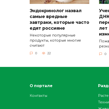
Эндокринолог назвал
Уче
самые вредные
ДНК
завтраки, которые часто
пер
едят россияне
лет
изм
Некоторые популярные
продукты, которые многие
Пожа
считают
резк
0
22
0
О портале
Разд
Контакты
Раст
Техни
Живо