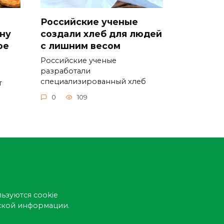
Российские ученые
ну
создали хлеб для людей
ое
с лишним весом
Российские ученые
разработали
специализированный хлеб
т
0
109
ьзуются cookie
еской информации.