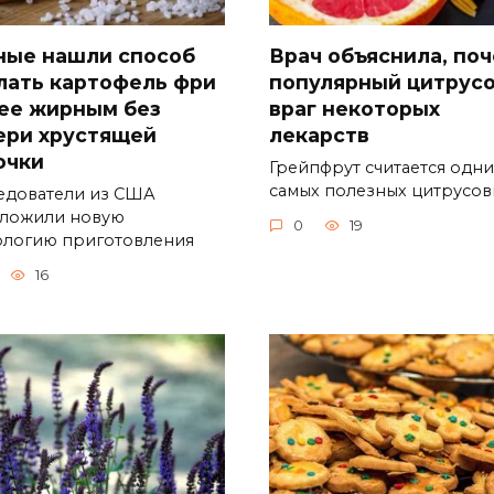
ные нашли способ
Врач объяснила, по
лать картофель фри
популярный цитрус
ее жирным без
враг некоторых
ери хрустящей
лекарств
очки
Грейпфрут считается одни
самых полезных цитрусов
едователи из США
ложили новую
0
19
ологию приготовления
16