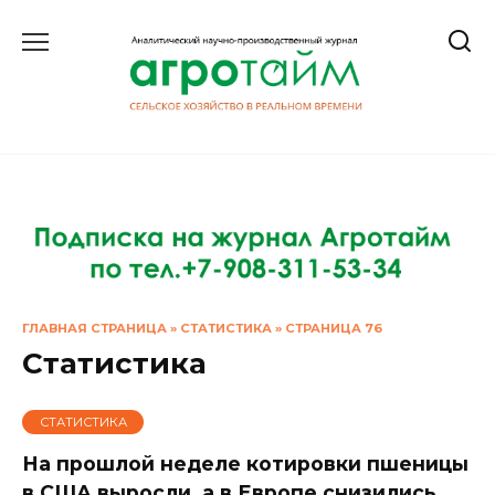
Перейти
к
содержанию
ГЛАВНАЯ СТРАНИЦА
»
СТАТИСТИКА
»
СТРАНИЦА 76
Статистика
СТАТИСТИКА
На прошлой неделе котировки пшеницы
в США выросли, а в Европе снизились