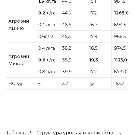
1,3
кг/га
44,0
15,1
981,5
0,2
л/га
44,5
17,2
1265,0
Агровин
0,4 л/га
46,6
16,7
894,5
Амино
0,6л/га
45,3
17,9
966,5
0,4 л/га
38,2
18,5
974,5
Агровин
0,6
л/га
38,9
19,3
1133,0
Микро
0,8 л/га
39,9
17,2
873,0
НСР
–
3,2
1,2
153,2
05
Таблица 3 – Структура урожая и урожайность