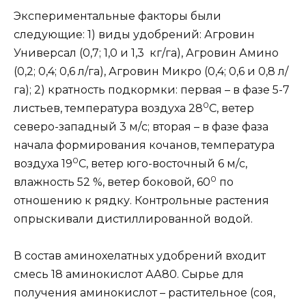
Экспериментальные факторы были
следующие: 1) виды удобрений: Агровин
Универсал (0,7; 1,0 и 1,3 кг/га), Агровин Амино
(0,2; 0,4; 0,6 л/га), Агровин Микро (0,4; 0,6 и 0,8 л/
га); 2) кратность подкормки: первая – в фазе 5-7
0
листьев, температура воздуха 28
С, ветер
северо-западный 3 м/с; вторая – в фазе фаза
начала формирования кочанов, температура
0
воздуха 19
С, ветер юго-восточный 6 м/с,
0
влажность 52 %, ветер боковой, 60
по
отношению к рядку. Контрольные растения
опрыскивали дистиллированной водой.
В состав аминохелатных удобрений входит
смесь 18 аминокислот АА80. Сырье для
получения аминокислот – растительное (соя,