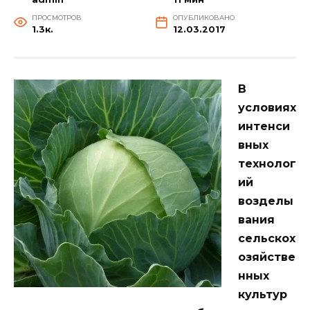
ПРОСМОТРОВ
ОПУБЛИКОВАНО
1.3к.
12.03.2017
В
условиях
интенси
вных
технолог
ий
возделы
вания
сельскох
озяйстве
нных
культур