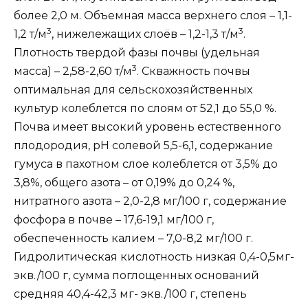
более 2,0 м. Объемная масса верхнего слоя – 1,1-
3
3
1,2 т/м
, нижележащих слоёв – 1,2-1,3 т/м
.
Плотность твердой фазы почвы (удельная
3
масса) – 2,58-2,60 т/м
. Скважность почвы
оптимальная для сельскохозяйственных
культур колеблется по слоям от 52,1 до 55,0 %.
Почва имеет высокий уровень естественного
плодородия, рН солевой 5,5-6,1, содержание
гумуса в пахотном слое колеблется от 3,5% до
3,8%, общего азота – от 0,19% до 0,24 %,
нитратного азота – 2,0-2,8 мг/100 г, содержание
фосфора в почве – 17,6-19,1 мг/100 г,
обеспеченность калием – 7,0-8,2 мг/100 г.
Гидролитическая кислотность низкая 0,4-0,5мг-
экв./100 г, сумма поглощенных оснований
средняя 40,4-42,3 мг- экв./100 г, степень