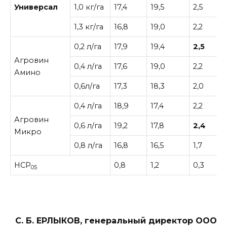
Универсал
1,0 кг/га
17,4
19,5
2,5
1,3 кг/га
16,8
19,0
2,2
0,2 л/га
17,9
19,4
2,5
Агровин
0,4 л/га
17,6
19,0
2,2
Амино
0,6л/га
17,3
18,3
2,0
0,4 л/га
18,9
17,4
2,2
Агровин
0,6 л/га
19,2
17,8
2,4
Микро
0,8 л/га
16,8
16,5
1,7
НСР
0,8
1,2
0,3
05
С. Б. ЕРЛЫКОВ, генеральный директор ООО