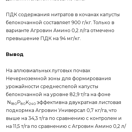
ПДК содержания нитратов в кочанах капусты
белокочанной составляет 900 г/кг. Только в
варианте Агровин Амино 0,2 л/га отмечено
превышение ПДК на 94 мг/кг.
Вывод
На аллювиальных луговых почвах
Нечерноземной зоны для формирования
урожайности среднеспелой капусты
белокочанной на уровне 82,9 т/га на фоне
N
P
K
эффективна двукратная листовая
180
80
240
подкормка Агровин Универсал 0,7 кг/га, что
выше на 34,3 т/га по сравнению с контролем и
на 11,5 т/га по сравнению с Агровин Амино 0,2 л/