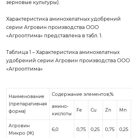
зерновые культуры).
Характеристика аминохелатных удобрений
серии Агровин производства ООО
«Агрооптима» представлена в табл. 1.
Таблица 1 – Характеристика аминохелатных
удобрений серии Агровин производства ООО
«Агрооптима»
Содержание элементов,%
Наименование
(препаративная
амино-
Fe
Cu
Zn
Mn
M
форма)
кислоты
Агровин
6,0
0,75
0,25
0,75
0,25
1,
Микро (Ж)