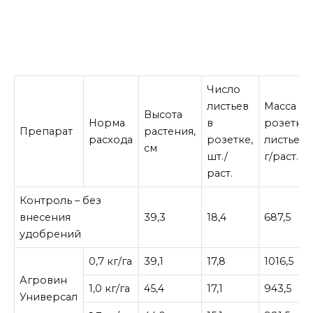
Число
листьев
Масса
Высота
Норма
в
розетки
Препарат
растения,
расхода
розетке,
листьев,
см
шт./
г/раст.
раст.
Контроль – без
внесения
39,3
18,4
687,5
удобрений
0,7 кг/га
39,1
17,8
1016,5
Агровин
1,0 кг/га
45,4
17,1
943,5
Универсал