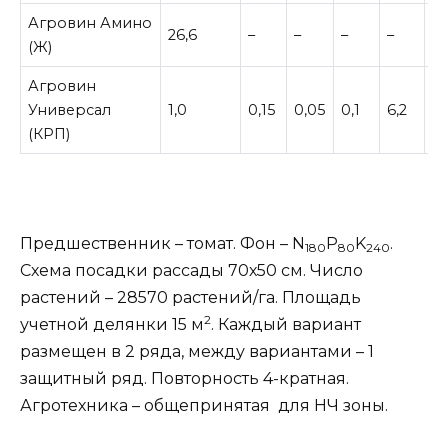
Агровин Амино
26,6
–
–
–
–
–
(Ж)
Агровин
Универсал
1,0
0,15
0,05
0,1
6,2
2,
(КРП)
Предшественник – томат. Фон – N
P
K
.
180
80
240
Схема посадки рассады 70х50 см. Число
растений – 28570 растений/га. Площадь
2
учетной делянки 15 м
. Каждый вариант
размещен в 2 ряда, между вариантами – 1
защитный ряд. Повторность 4-кратная.
Агротехника – общепринятая для НЧ зоны.