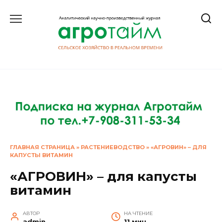
Перейти
к
содержанию
ГЛАВНАЯ СТРАНИЦА
»
РАСТЕНИЕВОДСТВО
»
«АГРОВИН» – ДЛЯ
КАПУСТЫ ВИТАМИН
«АГРОВИН» – для капусты
витамин
АВТОР
НА ЧТЕНИЕ
admin
11 мин