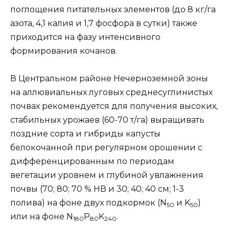
поглощения питательных элементов (до 8 кг/га
азота, 4,1 калия и 1,7 фосфора в сутки) также
приходится на фазу интенсивного
формирования кочанов.
В Центральном районе Нечерноземной зоны
на аллювиальных луговых среднесуглинистых
почвах рекомендуется для получения высоких,
стабильных урожаев (60-70 т/га) выращивать
поздние сорта и гибриды капусты
белокочанной при регулярном орошении с
дифференцированным по периодам
вегетации уровнем и глубиной увлажнения
почвы (70; 80; 70 % НВ и 30; 40; 40 см; 1-3
полива) на фоне двух подкормок (N
и K
)
50
50
или на фоне N
P
K
.
180
80
240