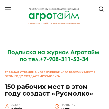
Перейти
к
содержанию
ГЛАВНАЯ СТРАНИЦА
»
БЕЗ РУБРИКИ
»
150 РАБОЧИХ МЕСТ В
ЭТОМ ГОДУ СОЗДАСТ «РУСМОЛКО»
150 рабочих мест в этом
году создаст «Русмолко»
АВТОР
НА ЧТЕНИЕ
admin
1 мин