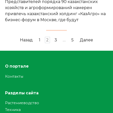
Представителей порядка 90 казахстанских
хозяйств и агроформирований намерен
привлечь казахстанский холдинг «КазАгро» на
бизнес-форум в Москве, где будут
Пагинация
Назад
1
2
3
…
5
Далее
записей
О портале
Контакты
Разделы сайта
Растениеводство
Техника