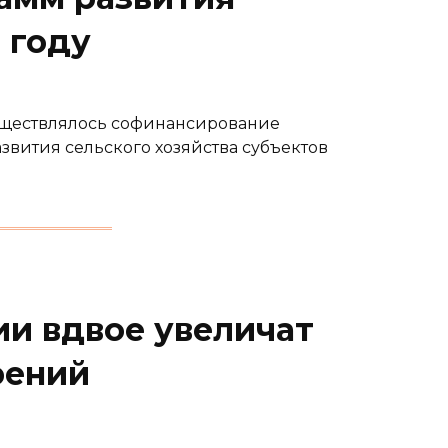
 году
существлялось софинансирование
вития сельского хозяйства субъектов
ии вдвое увеличат
рений