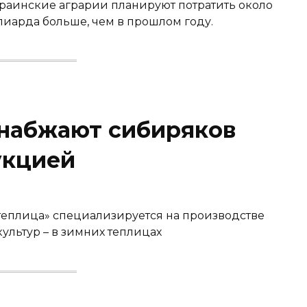
краинские аграрии планируют потратить около
ллиарда больше, чем в прошлом году.
набжают сибиряков
укцией
теплица» специализируется на производстве
культур – в зимних теплицах