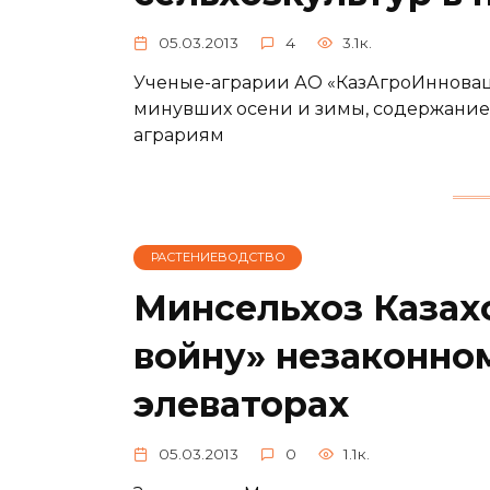
05.03.2013
4
3.1к.
Ученые-аграрии АО «КазАгроИннова
минувших осени и зимы, содержание
аграриям
РАСТЕНИЕВОДСТВО
Минсельхоз Казах
войну» незаконном
элеваторах
05.03.2013
0
1.1к.