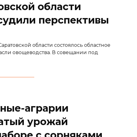
овской области
бсудили перспективы
Саратовской области состоялось областное
асли овощеводства. В совещании под
еные-аграрии
атый урожай
наборе с сорняками