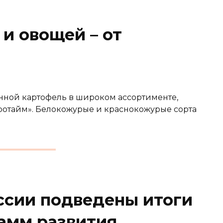
и овощей – от
нной картофель в широком ассортименте,
ротайм». Белокожурые и краснокожурые сорта
ссии подведены итоги
амм развития